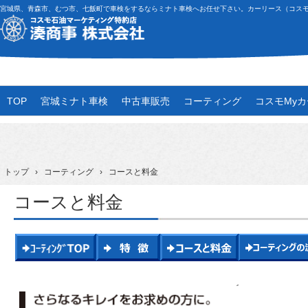
宮城県、青森市、むつ市、七飯町で車検をするならミナト車検へお任せ下さい。カーリース（コス
TOP
宮城ミナト車検
中古車販売
コーティング
コスモMy
トップ
›
コーティング
›
コースと料金
コースと料金